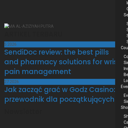
Se
ARTIKEL TERBARU
5
2026
Cou
SendiDoc review: the best pills
C
and pharmacy solutions for wrist
Si
In
pain management
B
Lo
27
2026
Eve
Jak zacząć grać w Godz Casino:
Ev
przewodnik dla początkujących
Si
Sho
Newsletter
S
Ca