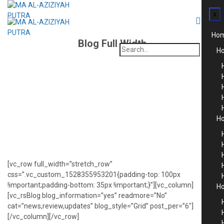
x
Ho
Blog Full Width
Search
H
for:
H
[vc_row full_width=”stretch_row”
css=”.vc_custom_1528355953201{padding-top: 100px
!important;padding-bottom: 35px !important;}”][vc_column]
H
[vc_rsBlog blog_information=”yes” readmore=”No”
cat=”news,review,updates” blog_style=”Grid” post_per=”6″]
[/vc_column][/vc_row]